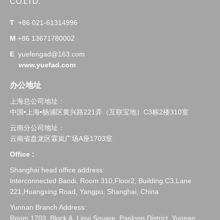
CO.LTD.
T
+86 021-61314996
M
+86 13671780002
E
yuefengad@163.com
www.yuefad.com
办公地址
上海总公司地址：
中国•上海•杨浦区黄兴路221弄
（互联宝地
）
C3栋2楼310室
云南分公司地址：
云南省盘龙区霖岚广场A座1703室
Office :
Shanghai head office address:
Interconnected Baodi, Room 310,Floor2, Building.C3,Lane
221,Huangxing Road, Yangpu, Shanghai, China
Yunnan Branch Address:
Room 1703, Block A, Linyi Square, Panlong District, Yunnan